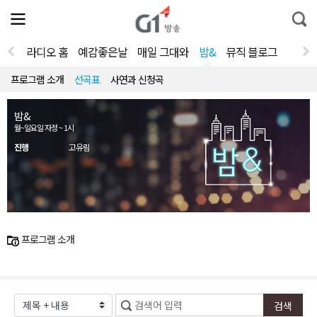
전
제
통
체
보
합
메
검
뉴
색
라디오 홈
예감좋은날
매일 그대와
밤&
뮤직 블로그
열
기
프로그램 소개
선곡표
사연과 신청곡
밤&
월~일요일 자정 ~ 1시
진행
고유림
프로그램 소개