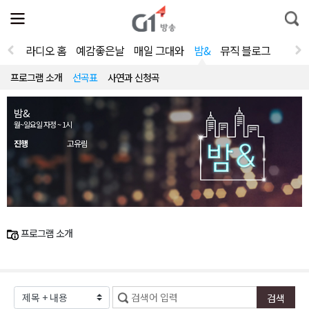
전
제
통
체
보
합
메
검
뉴
색
라디오 홈
예감좋은날
매일 그대와
밤&
뮤직 블로그
열
기
프로그램 소개
선곡표
사연과 신청곡
밤&
월~일요일 자정 ~ 1시
진행
고유림
프로그램 소개