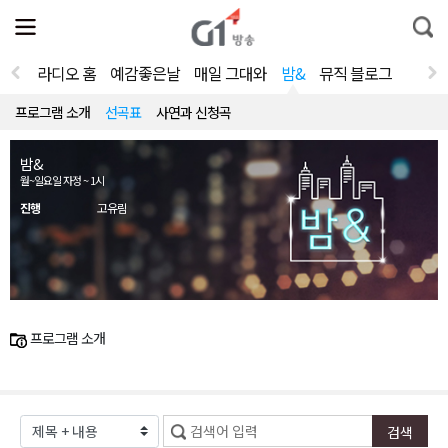
전
제
통
체
보
합
메
검
뉴
색
라디오 홈
예감좋은날
매일 그대와
밤&
뮤직 블로그
열
기
프로그램 소개
선곡표
사연과 신청곡
밤&
월~일요일 자정 ~ 1시
진행
고유림
프로그램 소개