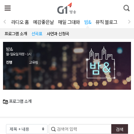
전
제
통
체
보
합
메
검
뉴
색
라디오 홈
예감좋은날
매일 그대와
밤&
뮤직 블로그
열
기
프로그램 소개
선곡표
사연과 신청곡
밤&
월~일요일 자정 ~ 1시
진행
고유림
프로그램 소개