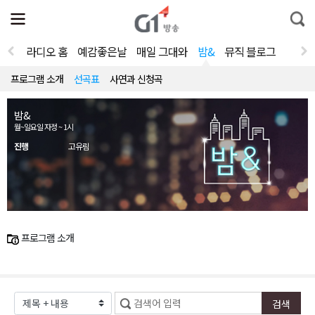
전
제
통
체
보
합
메
검
뉴
색
라디오 홈
예감좋은날
매일 그대와
밤&
뮤직 블로그
열
기
프로그램 소개
선곡표
사연과 신청곡
밤&
월~일요일 자정 ~ 1시
진행
고유림
프로그램 소개