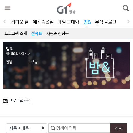
전
제
통
체
보
합
메
검
뉴
색
라디오 홈
예감좋은날
매일 그대와
밤&
뮤직 블로그
열
기
프로그램 소개
선곡표
사연과 신청곡
밤&
월~일요일 자정 ~ 1시
진행
고유림
프로그램 소개