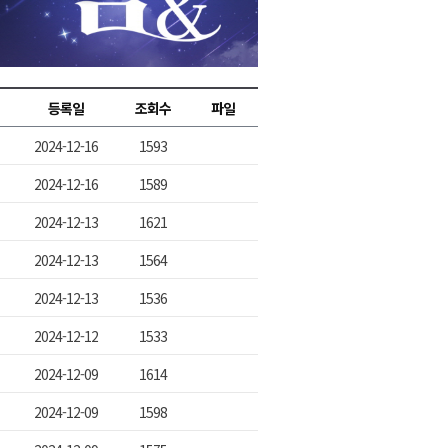
2026년 08월 06일(목)
2026년 08월 06일(목)
2026년 08월 06일(목)
등록일
조회수
파일
2026년 08월 06일(목)
2024-12-16
1593
2026년 08월 06일(목)
2024-12-16
1589
2024-12-13
1621
2024-12-13
1564
2024-12-13
1536
2024-12-12
1533
2024-12-09
1614
2024-12-09
1598