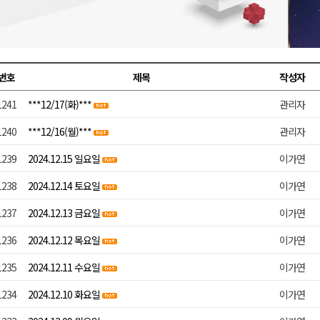
 개최
저감 사업 등 건의
..싱가포르 복합리조트
번호
제목
작성자
합리조트로 진화 중"
1241
***12/17(화)***
관리자
전략 보고회 개최
1240
***12/16(월)***
관리자
1239
2024.12.15 일요일
이가연
1238
2024.12.14 토요일
이가연
1237
2024.12.13 금요일
이가연
1236
2024.12.12 목요일
이가연
1235
2024.12.11 수요일
이가연
1234
2024.12.10 화요일
이가연