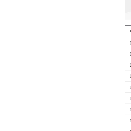
제43회 홍천군민의 날 기념행사
양구군, 원주환경청에 비점오염
<강원랜드> 관광객이 인구 3배
<강원랜드> 마카오 카지노 "복
민선9기 양양군 공약사업 추진 