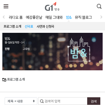
전
제
통
체
보
합
메
검
뉴
색
라디오 홈
예감좋은날
매일 그대와
밤&
뮤직 블로그
열
기
프로그램 소개
선곡표
사연과 신청곡
밤&
월~일요일 자정 ~ 1시
진행
고유림
프로그램 소개