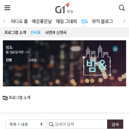
전
제
통
체
보
합
메
검
뉴
색
라디오 홈
예감좋은날
매일 그대와
밤&
뮤직 블로그
열
기
프로그램 소개
선곡표
사연과 신청곡
밤&
월~일요일 자정 ~ 1시
진행
고유림
프로그램 소개