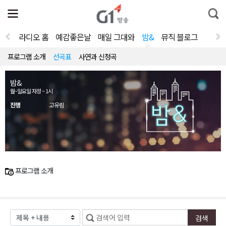
전
제
통
체
보
합
메
검
뉴
색
라디오 홈
예감좋은날
매일 그대와
밤&
뮤직 블로그
열
기
프로그램 소개
선곡표
사연과 신청곡
밤&
월~일요일 자정 ~ 1시
진행
고유림
프로그램 소개