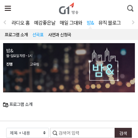
전
제
통
체
보
합
메
검
뉴
색
라디오 홈
예감좋은날
매일 그대와
밤&
뮤직 블로그
열
기
프로그램 소개
선곡표
사연과 신청곡
밤&
월~일요일 자정 ~ 1시
진행
고유림
프로그램 소개