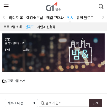
전
제
통
체
보
합
메
검
뉴
색
라디오 홈
예감좋은날
매일 그대와
밤&
뮤직 블로그
열
기
프로그램 소개
선곡표
사연과 신청곡
밤&
월~일요일 자정 ~ 1시
진행
고유림
프로그램 소개