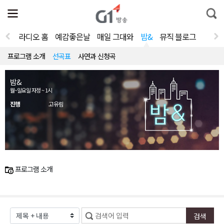
전
제
통
체
보
합
메
검
뉴
색
라디오 홈
예감좋은날
매일 그대와
밤&
뮤직 블로그
열
기
프로그램 소개
선곡표
사연과 신청곡
밤&
월~일요일 자정 ~ 1시
진행
고유림
프로그램 소개