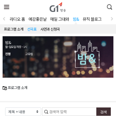
전
제
통
체
보
합
메
검
뉴
색
라디오 홈
예감좋은날
매일 그대와
밤&
뮤직 블로그
열
기
프로그램 소개
선곡표
사연과 신청곡
밤&
월~일요일 자정 ~ 1시
진행
고유림
프로그램 소개