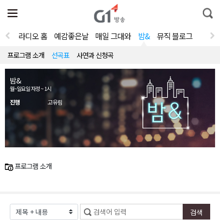
전
제
통
체
보
합
메
검
뉴
색
라디오 홈
예감좋은날
매일 그대와
밤&
뮤직 블로그
열
기
프로그램 소개
선곡표
사연과 신청곡
밤&
월~일요일 자정 ~ 1시
진행
고유림
프로그램 소개