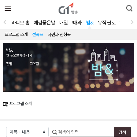
전
제
통
체
보
합
메
검
뉴
색
라디오 홈
예감좋은날
매일 그대와
밤&
뮤직 블로그
열
기
프로그램 소개
선곡표
사연과 신청곡
밤&
월~일요일 자정 ~ 1시
진행
고유림
프로그램 소개