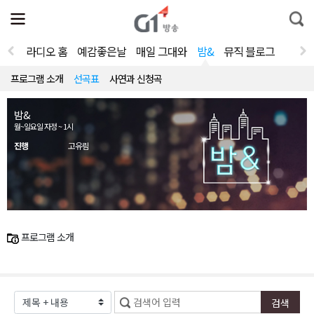
전
제
통
체
보
합
메
검
뉴
색
라디오 홈
예감좋은날
매일 그대와
밤&
뮤직 블로그
열
기
프로그램 소개
선곡표
사연과 신청곡
밤&
월~일요일 자정 ~ 1시
진행
고유림
프로그램 소개