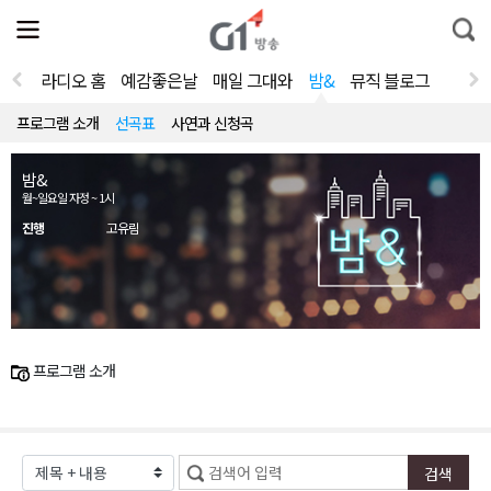
전
제
통
체
보
합
메
검
뉴
색
라디오 홈
예감좋은날
매일 그대와
밤&
뮤직 블로그
열
기
프로그램 소개
선곡표
사연과 신청곡
밤&
월~일요일 자정 ~ 1시
진행
고유림
프로그램 소개