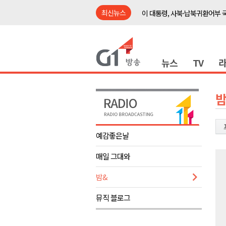
최신뉴스
이 대통령, 사북·납북귀환어부 
여름축제 더위와 전쟁..물놀이 
강원도, 최휘영 문체부장관과 
뉴스
TV
이광재 국회 예결위원장, 강릉시
검찰청 폐지..해결 과제 산적
육동한 시장, 국제스케이트장 춘
밤
영월군, 국·도비 확보 보고회 개
삼척 공공산후조리원 이전 시급
예감좋은날
강원자치도교육청 교감급 이상 3
매일 그대와
도-시군 첫 간담회..우상호 "하
이 대통령, 사북·납북귀환어부 
밤&
여름축제 더위와 전쟁..물놀이 
뮤직 블로그
강원도, 최휘영 문체부장관과 
이광재 국회 예결위원장, 강릉시