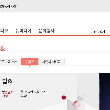
국가폭력 사과
접목
정책간담회
라디오
뉴미디어
문화행사
 초청 특별 강연
G1방송 소개
천 유치 건의
&
최
프로그램 소개
선곡표
사연과 신청곡
87명 인사
나된 공동체"
밤&
국가폭력 사과
월~일요일 자정 ~ 1시
방송일시
접목
고유림
진행
정책간담회
 초청 특별 강연