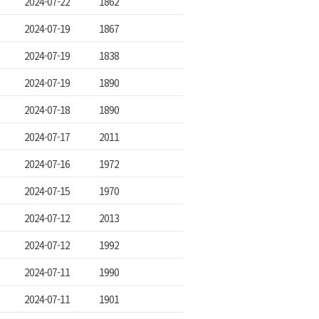
2024-07-22
1862
2024-07-19
1867
2024-07-19
1838
2024-07-19
1890
2024-07-18
1890
2024-07-17
2011
2024-07-16
1972
2024-07-15
1970
2024-07-12
2013
2024-07-12
1992
2024-07-11
1990
2024-07-11
1901