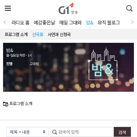
전
제
통
체
보
합
메
검
뉴
색
라디오 홈
예감좋은날
매일 그대와
밤&
뮤직 블로그
열
기
프로그램 소개
선곡표
사연과 신청곡
밤&
월~일요일 자정 ~ 1시
진행
고유림
프로그램 소개