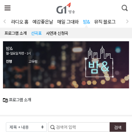
전
제
통
체
보
합
메
검
뉴
색
라디오 홈
예감좋은날
매일 그대와
밤&
뮤직 블로그
열
기
프로그램 소개
선곡표
사연과 신청곡
밤&
월~일요일 자정 ~ 1시
진행
고유림
프로그램 소개