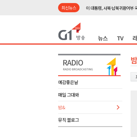
최신뉴스
이 대통령, 사북·납북귀환어부 
여름축제 더위와 전쟁..물놀이 
강원도, 최휘영 문체부장관과 
뉴스
TV
이광재 국회 예결위원장, 강릉시
검찰청 폐지..해결 과제 산적
육동한 시장, 국제스케이트장 춘
밤
영월군, 국·도비 확보 보고회 개
삼척 공공산후조리원 이전 시급
예감좋은날
강원자치도교육청 교감급 이상 3
매일 그대와
도-시군 첫 간담회..우상호 "하
이 대통령, 사북·납북귀환어부 
밤&
여름축제 더위와 전쟁..물놀이 
뮤직 블로그
강원도, 최휘영 문체부장관과 
이광재 국회 예결위원장, 강릉시