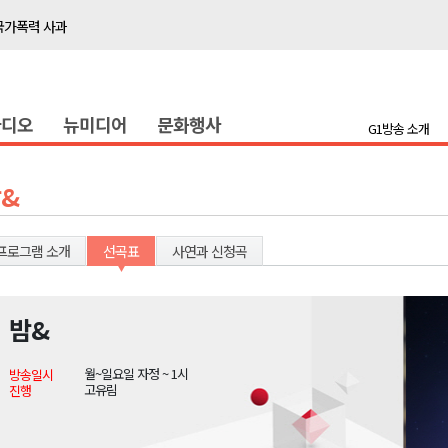
국가폭력 사과
접목
정책간담회
라디오
뉴미디어
문화행사
 초청 특별 강연
G1방송 소개
천 유치 건의
&
최
프로그램 소개
선곡표
사연과 신청곡
87명 인사
나된 공동체"
밤&
국가폭력 사과
월~일요일 자정 ~ 1시
방송일시
접목
고유림
진행
정책간담회
 초청 특별 강연