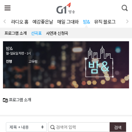
전
제
통
체
보
합
메
검
뉴
색
라디오 홈
예감좋은날
매일 그대와
밤&
뮤직 블로그
열
기
프로그램 소개
선곡표
사연과 신청곡
밤&
월~일요일 자정 ~ 1시
진행
고유림
프로그램 소개