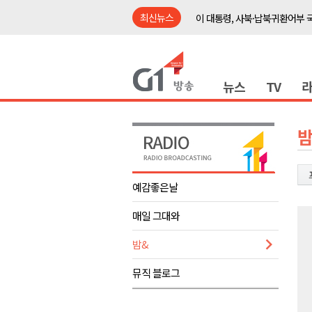
최신뉴스
이 대통령, 사북·납북귀환어부 
여름축제 더위와 전쟁..물놀이 
강원도, 최휘영 문체부장관과 
뉴스
TV
이광재 국회 예결위원장, 강릉시
검찰청 폐지..해결 과제 산적
육동한 시장, 국제스케이트장 춘
밤
영월군, 국·도비 확보 보고회 개
삼척 공공산후조리원 이전 시급
예감좋은날
강원자치도교육청 교감급 이상 3
매일 그대와
도-시군 첫 간담회..우상호 "하
이 대통령, 사북·납북귀환어부 
밤&
여름축제 더위와 전쟁..물놀이 
뮤직 블로그
강원도, 최휘영 문체부장관과 
이광재 국회 예결위원장, 강릉시