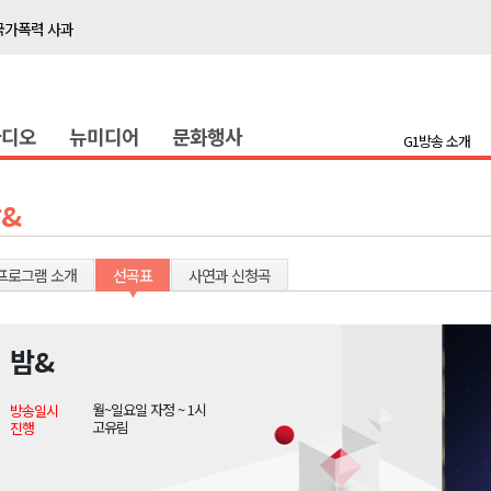
국가폭력 사과
접목
정책간담회
라디오
뉴미디어
문화행사
 초청 특별 강연
G1방송 소개
천 유치 건의
&
최
프로그램 소개
선곡표
사연과 신청곡
87명 인사
나된 공동체"
밤&
국가폭력 사과
월~일요일 자정 ~ 1시
방송일시
접목
고유림
진행
정책간담회
 초청 특별 강연