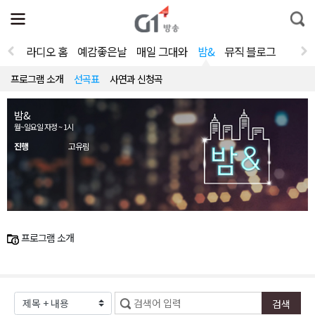
전
제
통
체
보
합
메
검
뉴
색
라디오 홈
예감좋은날
매일 그대와
밤&
뮤직 블로그
열
기
프로그램 소개
선곡표
사연과 신청곡
밤&
월~일요일 자정 ~ 1시
진행
고유림
프로그램 소개