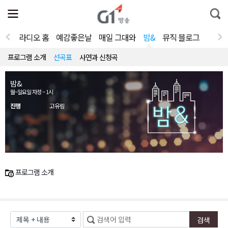
전
제
통
체
보
합
메
검
뉴
색
라디오 홈
예감좋은날
매일 그대와
밤&
뮤직 블로그
열
기
프로그램 소개
선곡표
사연과 신청곡
밤&
월~일요일 자정 ~ 1시
진행
고유림
프로그램 소개