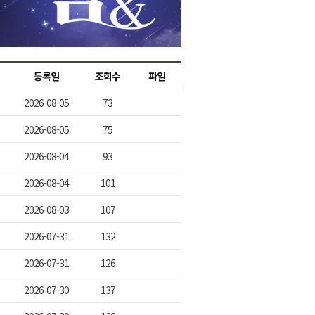
2026년 08월 06일(목)
2026년 08월 06일(목)
2026년 08월 06일(목)
등록일
조회수
파일
2026년 08월 06일(목)
2026-08-05
73
2026년 08월 06일(목)
2026-08-05
75
2026-08-04
93
2026-08-04
101
2026-08-03
107
2026-07-31
132
2026-07-31
126
2026-07-30
137