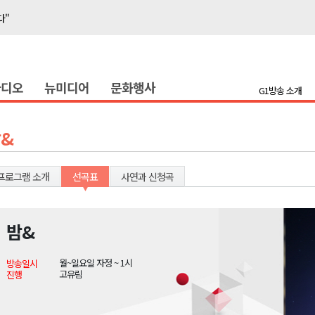
다"
호 공급
제효과 212억 원
라디오
뉴미디어
문화행사
증
G1방송 소개
충병 방제 진행
훈련 돌입
&
론 라이트쇼'
고 불..인명피해 없어
프로그램 소개
선곡표
사연과 신청곡
다"
’..무더위 지속
밤&
다"
월~일요일 자정 ~ 1시
방송일시
호 공급
고유림
진행
제효과 212억 원
증