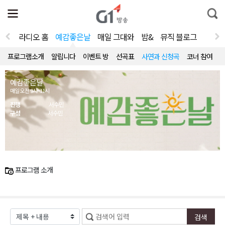
전
제
통
체
보
합
메
검
뉴
색
라디오 홈
예감좋은날
매일 그대와
밤&
뮤직 블로그
열
기
프로그램소개
알립니다
이벤트 방
선곡표
사연과 신청곡
코너 참여
예감좋은날
매일 오전 9시~11시
진행
서수민
구성
서수민
프로그램 소개