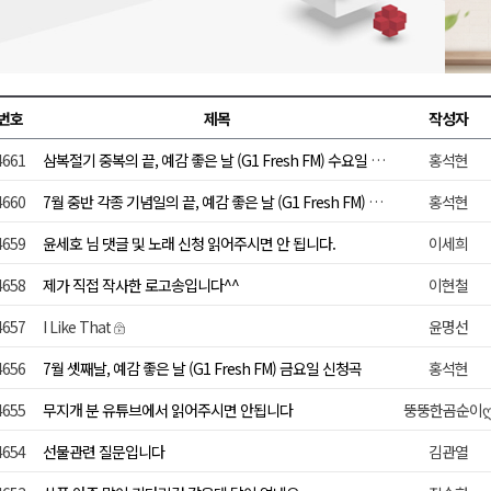
합리조트로 진화 중"
 개막
 지원사업 시행
번호
제목
작성자
정밀 안전 진단
4661
삼복절기 중복의 끝, 예감 좋은 날 (G1 Fresh FM) 수요일 신청곡
홍석현
4.1km 지정
4660
7월 중반 각종 기념일의 끝, 예감 좋은 날 (G1 Fresh FM) 월요일 신청곡
홍석현
4659
윤세호 님 댓글 및 노래 신청 읽어주시면 안 됩니다.
이세희
4658
제가 직접 작사한 로고송입니다^^
이현철
4657
I Like That
윤명선
4656
7월 셋째날, 예감 좋은 날 (G1 Fresh FM) 금요일 신청곡
홍석현
4655
무지개 분 유튜브에서 읽어주시면 안됩니다
뚱뚱한곰순이
4654
선물관련 질문입니다
김관열