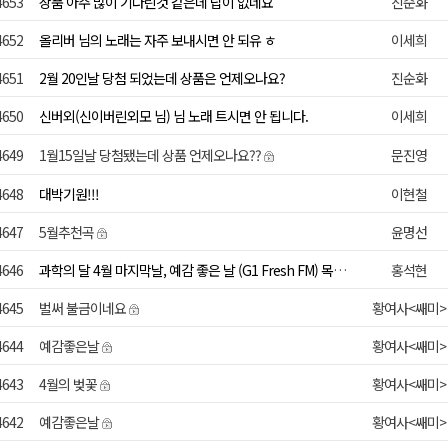
4653
상품 아주 많이 기다린것 같은데 답이 없네요
진순화
4652
올리버 님의 노래는 자주 보내시면 안 되유 ㅎ
이세희
4651
2월 20인날 당첨 되었는데 상품은 언제오나요?
진순화
4650
신버외(신이버린외모 님) 님 노래 트시면 안 됩니다.
이세희
4649
1월15일날 당첨됐는데 상품 언제오나요??
문진영
4648
대박기원!!!
이현철
4647
5월추천곡
윤명선
4646
과학의 달 4월 마지막날, 예감 좋은 날 (G1 Fresh FM) 목요일 신청곡
홍석현
4645
벌써 불금이네요
황여사<쌔미>
4644
예감좋은날
황여사<쌔미>
4643
4월의 벚꽃
황여사<쌔미>
4642
예감좋은날
황여사<쌔미>