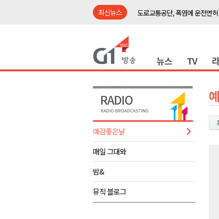
최신뉴스
도로교통공단, 폭염에 운전면허
강릉시, '상생동행 100일 릴레
삼척시, 무건리 이끼폭포 생태
뉴스
TV
<강원랜드> 관광객이 인구 3배
<강원랜드> 마카오 카지노 "복
제28회 정동진독립영화제 오늘
양양군, 소상공인 특례보증 2차
평창군 재해 예방 도로 시설물 
예감좋은날
동해시, '해군1함대로' 명예도로 
매일 그대와
영월 '폭염중대경보' 발효..주말,
도로교통공단, 폭염에 운전면허
밤&
강릉시, '상생동행 100일 릴레
뮤직 블로그
삼척시, 무건리 이끼폭포 생태
<강원랜드> 관광객이 인구 3배