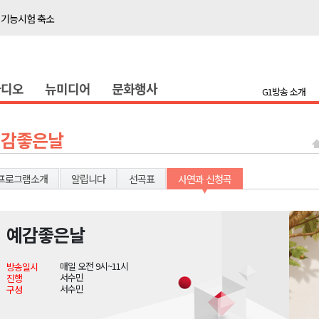
 기능시험 축소
이' 경제살리기 추진
탐방로 전면 통제
라디오
뉴미디어
문화행사
..싱가포르 복합리조트
G1방송 소개
합리조트로 진화 중"
 개막
예감좋은날
 지원사업 시행
정밀 안전 진단
프로그램소개
알립니다
선곡표
사연과 신청곡
4.1km 지정
 더위 한풀 꺾여
예감좋은날
 기능시험 축소
매일 오전 9시~11시
방송일시
이' 경제살리기 추진
서수민
진행
서수민
구성
탐방로 전면 통제
..싱가포르 복합리조트