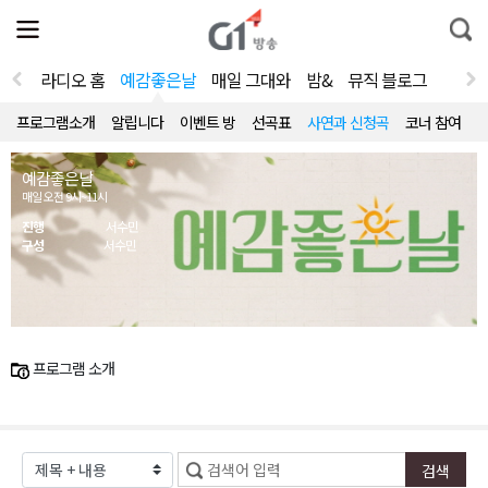
전
제
통
체
보
합
메
검
뉴
색
라디오 홈
예감좋은날
매일 그대와
밤&
뮤직 블로그
열
기
프로그램소개
알립니다
이벤트 방
선곡표
사연과 신청곡
코너 참여
예감좋은날
매일 오전 9시~11시
진행
서수민
구성
서수민
프로그램 소개