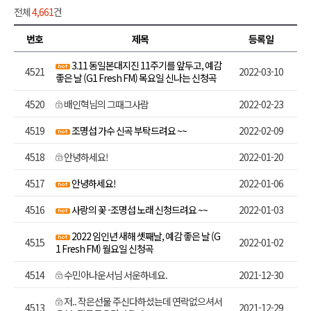
전체
4,661
건
번호
제목
등록일
3.11 동일본대지진 11주기를 앞두고, 예감
4521
2022-03-10
좋은 날 (G1 Fresh FM) 목요일 신나는 신청곡
4520
배인혁님의 그때그사람
2022-02-23
4519
조명섭 가수 신곡 부탁드려요 ~~
2022-02-09
4518
안녕하세요!
2022-01-20
4517
안녕하세요!
2022-01-06
4516
사랑의 꽃 -조명섭 노래 신청드려요 ~~
2022-01-03
2022 임인년 새해 셋째날, 예감 좋은 날 (G
4515
2022-01-02
1 Fresh FM) 월요일 신청곡
4514
수민아나운서님 서운하네요.
2021-12-30
저.. 작은선물 주신다하셨는데 연락없으셔서
4513
2021-12-29