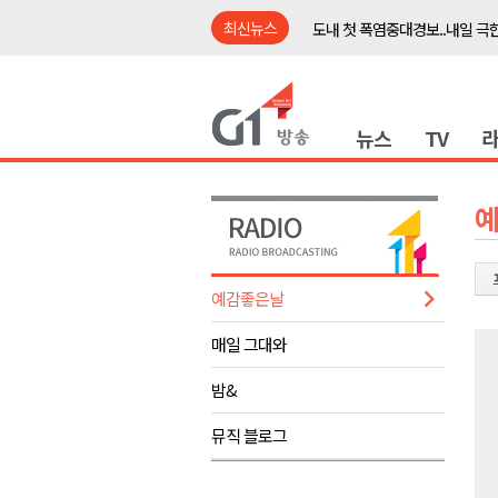
최신뉴스
도내 첫 폭염중대경보..내일 극한
태풍 '돌핀' 북상..폭염 더 심해
강릉시, 민선9기 21개 읍면동 
뉴스
TV
횡성군, 광복절 맞아 태극기 나
제43회 홍천군민의 날 기념행사
양구군, 원주환경청에 비점오염
<강원랜드> 관광객이 인구 3배
<강원랜드> 마카오 카지노 "복
예감좋은날
민선9기 양양군 공약사업 추진 
매일 그대와
썩고, 무르고..농산물 피해 속출
도내 첫 폭염중대경보..내일 극한
밤&
태풍 '돌핀' 북상..폭염 더 심해
뮤직 블로그
강릉시, 민선9기 21개 읍면동 
횡성군, 광복절 맞아 태극기 나