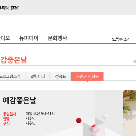
폭염 ‘절정’
지나?
타운홀 미팅 성료
라디오
뉴미디어
문화행사
눔 행사
G1방송 소개
 개최
저감 사업 등 건의
예감좋은날
..싱가포르 복합리조트
합리조트로 진화 중"
프로그램소개
알립니다
선곡표
사연과 신청곡
전략 보고회 개최
예감좋은날
폭염 ‘절정’
매일 오전 9시~11시
방송일시
지나?
서수민
진행
서수민
구성
타운홀 미팅 성료
눔 행사