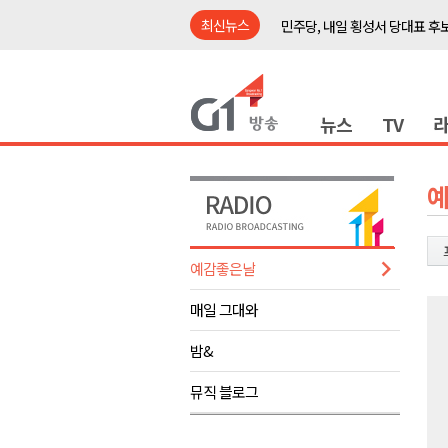
최신뉴스
민주당, 내일 횡성서 당대표 후
철원 백마고지역~월정리역 경원
어젯밤 원주 아파트 정전..천 
뉴스
TV
춘천시립 '장애아동전담어린이집
영월군, 14~15일 서부시장 야
양양군, 21일까지 '초등학생 틈
강원개발공사, 공기업 평가 2년 
도-시군 첫 간담회..우상호 "하
예감좋은날
이 대통령, 사북·납북귀환어부 
매일 그대와
동해안 폭우..도로 잠기고 고립
민주당, 내일 횡성서 당대표 후
밤&
철원 백마고지역~월정리역 경원
뮤직 블로그
어젯밤 원주 아파트 정전..천 
춘천시립 '장애아동전담어린이집