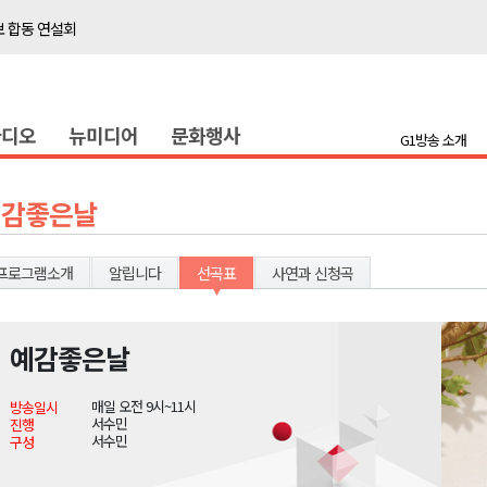
보 합동 연설회
선 복원 재개
백여세대 불편
라디오
뉴미디어
문화행사
' 개원
G1방송 소개
시장 운영
새 돌봄' 시행
예감좋은날
연속 '다'등급
나된 공동체"
프로그램소개
알립니다
선곡표
사연과 신청곡
국가폭력 사과
예감좋은날
보 합동 연설회
매일 오전 9시~11시
방송일시
선 복원 재개
서수민
진행
서수민
구성
백여세대 불편
' 개원