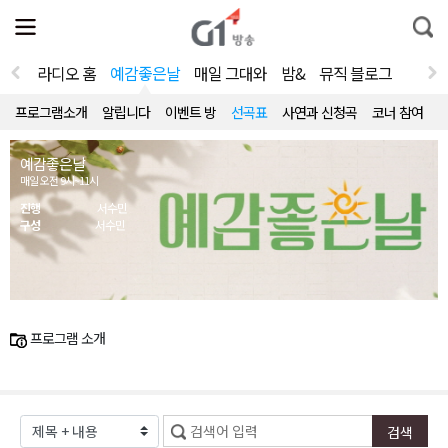
전
제
통
체
보
합
메
검
뉴
색
라디오 홈
예감좋은날
매일 그대와
밤&
뮤직 블로그
열
기
프로그램소개
알립니다
이벤트 방
선곡표
사연과 신청곡
코너 참여
예감좋은날
매일 오전 9시~11시
진행
서수민
구성
서수민
프로그램 소개