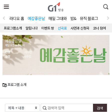
전
제
통
체
보
합
메
검
뉴
색
라디오 홈
예감좋은날
매일 그대와
밤&
뮤직 블로그
열
기
프로그램소개
알립니다
이벤트 방
선곡표
사연과 신청곡
코너 참여
예감좋은날
매일 오전 9시~11시
진행
서수민
구성
서수민
프로그램 소개