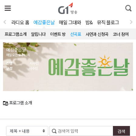
전
제
통
체
보
합
메
검
뉴
색
라디오 홈
예감좋은날
매일 그대와
밤&
뮤직 블로그
열
기
프로그램소개
알립니다
이벤트 방
선곡표
사연과 신청곡
코너 참여
예감좋은날
매일 오전 9시~11시
진행
서수민
구성
서수민
프로그램 소개