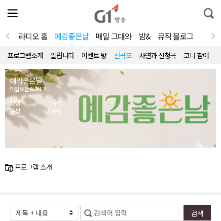
전
제
통
체
보
합
메
검
뉴
색
라디오 홈
예감좋은날
매일 그대와
밤&
뮤직 블로그
열
기
프로그램소개
알립니다
이벤트 방
선곡표
사연과 신청곡
코너 참여
예감좋은날
매일 오전 9시~11시
진행
서수민
구성
서수민
프로그램 소개