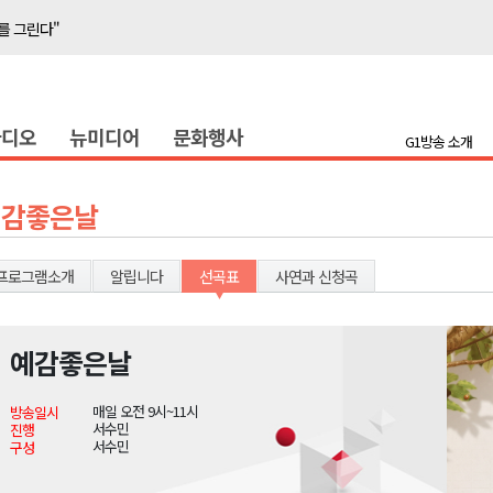
를 그린다"
축 '속도'
라디오
뉴미디어
문화행사
반발 확산
G1방송 소개
호 공급
제효과 212억 원
예감좋은날
년 만 청사 이전
증
프로그램소개
알립니다
선곡표
사연과 신청곡
물 가격 하락" 대책 촉구
함께"..홍천 맥주축제 개막
예감좋은날
를 그린다"
매일 오전 9시~11시
방송일시
축 '속도'
서수민
진행
서수민
구성
반발 확산