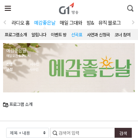
전
제
통
체
보
합
메
검
뉴
색
라디오 홈
예감좋은날
매일 그대와
밤&
뮤직 블로그
열
기
프로그램소개
알립니다
이벤트 방
선곡표
사연과 신청곡
코너 참여
예감좋은날
매일 오전 9시~11시
진행
서수민
구성
서수민
프로그램 소개