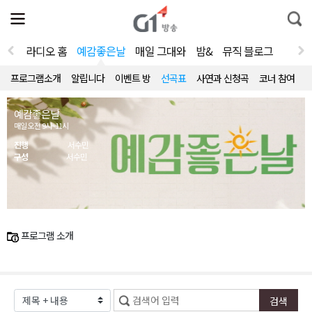
전
제
통
체
보
합
메
검
뉴
색
라디오 홈
예감좋은날
매일 그대와
밤&
뮤직 블로그
열
기
프로그램소개
알립니다
이벤트 방
선곡표
사연과 신청곡
코너 참여
예감좋은날
매일 오전 9시~11시
진행
서수민
구성
서수민
프로그램 소개