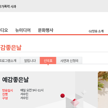
국가폭력 사과
접목
정책간담회
라디오
뉴미디어
문화행사
 초청 특별 강연
G1방송 소개
천 유치 건의
예감좋은날
최
프로그램소개
알립니다
선곡표
사연과 신청곡
87명 인사
나된 공동체"
예감좋은날
국가폭력 사과
매일 오전 9시~11시
방송일시
접목
서수민
진행
서수민
구성
정책간담회
 초청 특별 강연