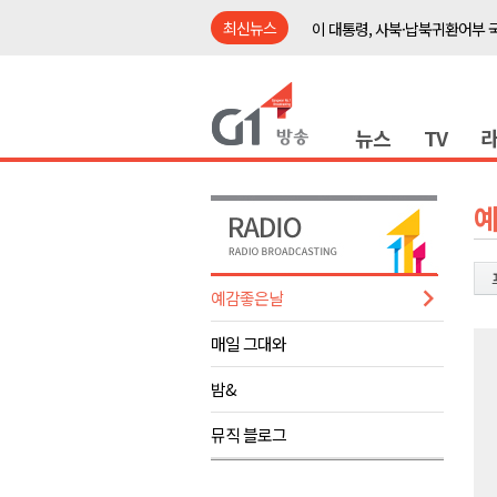
최신뉴스
이 대통령, 사북·납북귀환어부 
여름축제 더위와 전쟁..물놀이 
강원도, 최휘영 문체부장관과 
뉴스
TV
이광재 국회 예결위원장, 강릉시
검찰청 폐지..해결 과제 산적
육동한 시장, 국제스케이트장 춘
영월군, 국·도비 확보 보고회 개
삼척 공공산후조리원 이전 시급
예감좋은날
강원자치도교육청 교감급 이상 3
매일 그대와
도-시군 첫 간담회..우상호 "하
이 대통령, 사북·납북귀환어부 
밤&
여름축제 더위와 전쟁..물놀이 
뮤직 블로그
강원도, 최휘영 문체부장관과 
이광재 국회 예결위원장, 강릉시