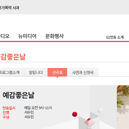
국가폭력 사과
접목
정책간담회
라디오
뉴미디어
문화행사
 초청 특별 강연
G1방송 소개
천 유치 건의
예감좋은날
최
프로그램소개
알립니다
선곡표
사연과 신청곡
87명 인사
나된 공동체"
예감좋은날
국가폭력 사과
매일 오전 9시~11시
방송일시
접목
서수민
진행
서수민
구성
정책간담회
 초청 특별 강연