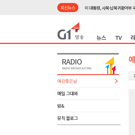
최신뉴스
이 대통령, 사북·납북귀환어부 
여름축제 더위와 전쟁..물놀이 
강원도, 최휘영 문체부장관과 
뉴스
TV
이광재 국회 예결위원장, 강릉시
검찰청 폐지..해결 과제 산적
육동한 시장, 국제스케이트장 춘
영월군, 국·도비 확보 보고회 개
삼척 공공산후조리원 이전 시급
예감좋은날
강원자치도교육청 교감급 이상 3
매일 그대와
도-시군 첫 간담회..우상호 "하
이 대통령, 사북·납북귀환어부 
밤&
여름축제 더위와 전쟁..물놀이 
뮤직 블로그
강원도, 최휘영 문체부장관과 
이광재 국회 예결위원장, 강릉시