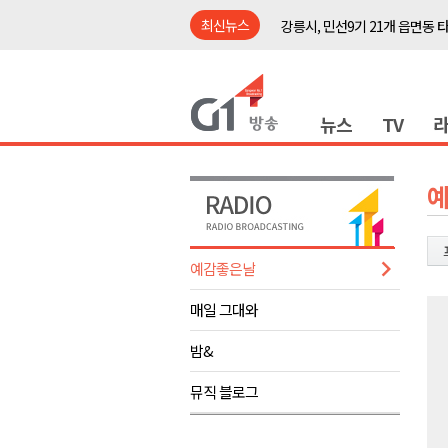
최신뉴스
강릉시, 민선9기 21개 읍면동 
양구군, 원주환경청에 비점오염
<강원랜드> 관광객이 인구 3배
뉴스
TV
<강원랜드> 마카오 카지노 "복
원주시, 하반기 중소기업육성자
강원도립대학교, 하반기 평생교
태백시, 28~29일 제5회 황부자
오늘 극한폭염 계속..낮 최고 ‘영
예감좋은날
썩고, 무르고..농산물 피해 속출
매일 그대와
썩고, 무르고..농산물 피해 속출
강릉시, 민선9기 21개 읍면동 
밤&
양구군, 원주환경청에 비점오염
뮤직 블로그
<강원랜드> 관광객이 인구 3배
<강원랜드> 마카오 카지노 "복