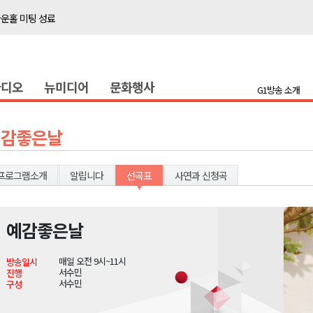
타운홀 미팅 성료
저감 사업 등 건의
..싱가포르 복합리조트
라디오
뉴미디어
문화행사
합리조트로 진화 중"
G1방송 소개
금 지원 접수
육원 수강생 모집
예감좋은날
 며느리 축제
상 38도’
프로그램소개
알립니다
선곡표
사연과 신청곡
예감좋은날
타운홀 미팅 성료
매일 오전 9시~11시
방송일시
저감 사업 등 건의
서수민
진행
서수민
구성
..싱가포르 복합리조트
합리조트로 진화 중"