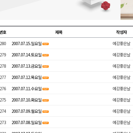
 개최
저감 사업 등 건의
..싱가포르 복합리조트
번호
제목
작성자
합리조트로 진화 중"
280
2007.07.15.일요일
예감좋은날
전략 보고회 개최
279
2007.07.14.토요일
예감좋은날
278
2007.07.13.금요일
예감좋은날
277
2007.07.12.목요일
예감좋은날
276
2007.07.11.수요일
예감좋은날
275
2007.07.10.화요일
예감좋은날
274
2007.07.09.월요일
예감좋은날
273
2007.07.08.일요일
예감좋은날