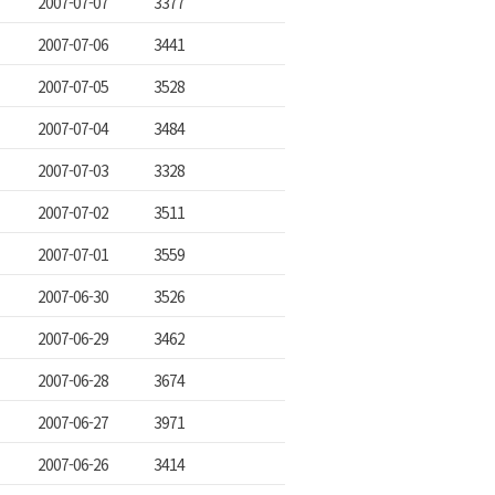
2007-07-07
3377
2007-07-06
3441
2007-07-05
3528
2007-07-04
3484
2007-07-03
3328
2007-07-02
3511
2007-07-01
3559
2007-06-30
3526
2007-06-29
3462
2007-06-28
3674
2007-06-27
3971
2007-06-26
3414