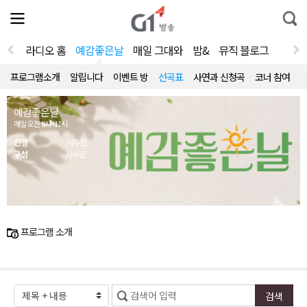
전
제
통
체
보
합
메
검
뉴
색
라디오 홈
예감좋은날
매일 그대와
밤&
뮤직 블로그
열
기
프로그램소개
알립니다
이벤트 방
선곡표
사연과 신청곡
코너 참여
예감좋은날
매일 오전 9시~11시
진행
서수민
구성
서수민
프로그램 소개