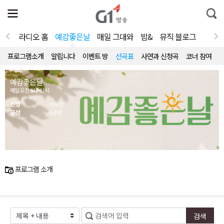
전
제
통
체
보
합
메
검
뉴
색
라디오 홈
예감좋은날
매일 그대와
밤&
뮤직 블로그
열
기
프로그램소개
알립니다
이벤트 방
선곡표
사연과 신청곡
코너 참여
예감좋은날
매일 오전 9시~11시
진행
서수민
구성
서수민
프로그램 소개