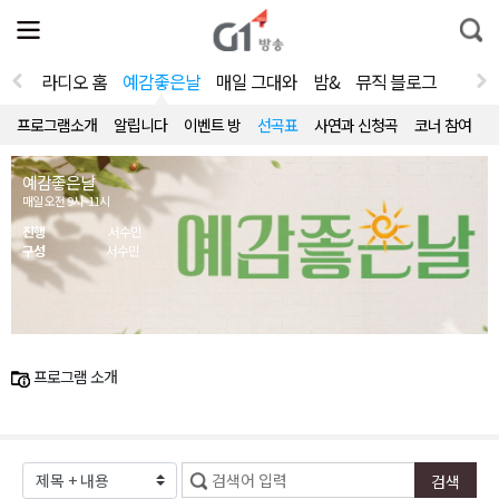
전
제
통
체
보
합
메
검
뉴
색
라디오 홈
예감좋은날
매일 그대와
밤&
뮤직 블로그
열
기
프로그램소개
알립니다
이벤트 방
선곡표
사연과 신청곡
코너 참여
예감좋은날
매일 오전 9시~11시
진행
서수민
구성
서수민
프로그램 소개