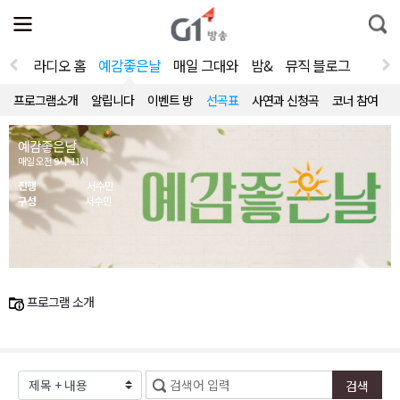
전
제
통
체
보
합
메
검
뉴
색
라디오 홈
예감좋은날
매일 그대와
밤&
뮤직 블로그
열
기
프로그램소개
알립니다
이벤트 방
선곡표
사연과 신청곡
코너 참여
예감좋은날
매일 오전 9시~11시
진행
서수민
구성
서수민
프로그램 소개