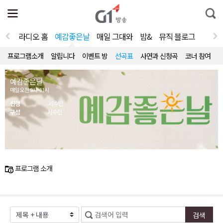
전
제
통
체
보
합
메
검
뉴
색
라디오 홈
예감좋은날
매일 그대와
밤&
뮤직 블로그
열
기
프로그램소개
알립니다
이벤트 방
선곡표
사연과 신청곡
코너 참여
예감좋은날
매일 오전 9시~11시
진행
서수민
구성
서수민
프로그램 소개