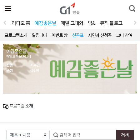
전
제
통
체
보
합
메
검
뉴
색
라디오 홈
예감좋은날
매일 그대와
밤&
뮤직 블로그
열
기
프로그램소개
알립니다
이벤트 방
선곡표
사연과 신청곡
코너 참여
예감좋은날
매일 오전 9시~11시
진행
서수민
구성
서수민
프로그램 소개